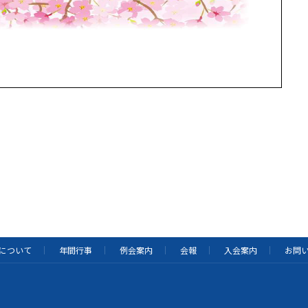
について
年間行事
例会案内
会報
入会案内
お問