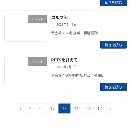
続きを読む
ゴルフ部
イベント
2023年7月6日
例会場：未定 担当：親睦活動
続きを読む
PETSを終えて
イベント
2023年7月6日
例会場：鈴鹿明神社 担当：会長E
続きを読む
投
固
固
固
固
固
«
1
…
12
13
14
…
17
»
定
定
定
定
定
稿
ペ
ペ
ペ
ペ
ペ
の
ー
ー
ー
ー
ー