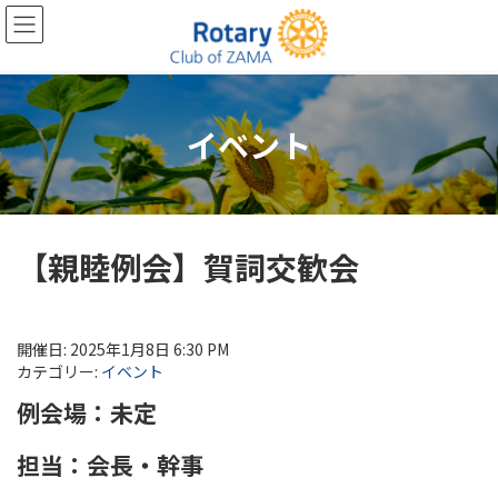
コ
ナ
ン
ビ
テ
ゲ
ン
ー
ツ
シ
へ
ョ
イベント
ス
ン
キ
に
ッ
移
プ
動
【親睦例会】賀詞交歓会
開催日: 2025年1月8日 6:30 PM
カテゴリー:
イベント
例会場：未定
担当：会長・幹事