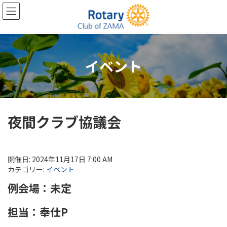
コ
ナ
ン
ビ
テ
ゲ
ン
ー
ツ
シ
へ
ョ
イベント
ス
ン
キ
に
ッ
移
プ
動
夜間クラブ協議会
開催日: 2024年11月17日 7:00 AM
カテゴリー:
イベント
例会場：未定
担当：奉仕P