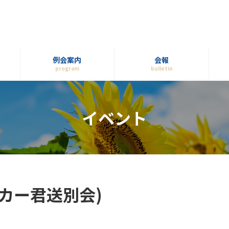
例会案内
会報
program
bulletin
イベント
+カー君送別会)