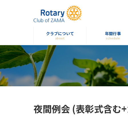
コ
ナ
ン
ビ
テ
ゲ
ン
ー
ツ
シ
クラブについて
年間行事
へ
ョ
about
schedule
ス
ン
キ
に
ッ
移
プ
動
夜間例会 (表彰式含む