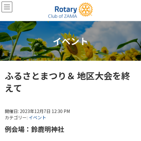
コ
ナ
ン
ビ
テ
ゲ
ン
ー
ツ
シ
へ
ョ
イベント
ス
ン
キ
に
ッ
移
プ
動
ふるさとまつり＆ 地区大会を終
えて
開催日: 2023年12月7日 12:30 PM
カテゴリー:
イベント
例会場：鈴鹿明神社