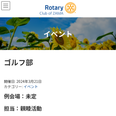
コ
ナ
ン
ビ
テ
ゲ
ン
ー
ツ
シ
へ
ョ
イベント
ス
ン
キ
に
ッ
移
プ
動
ゴルフ部
開催日: 2024年3月21日
カテゴリー:
イベント
例会場：未定
担当：親睦活動