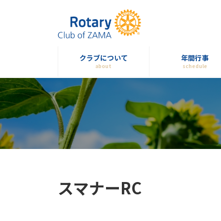
コ
ナ
ン
ビ
テ
ゲ
ン
ー
ツ
シ
クラブについて
年間行事
へ
ョ
about
schedule
ス
ン
キ
に
ッ
移
プ
動
スマナーRC