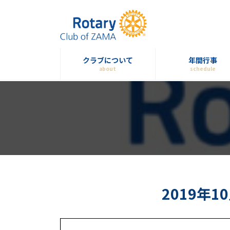
コ
ナ
ン
ビ
テ
ゲ
ン
ー
ツ
シ
クラブについて
年間行事
へ
ョ
about
schedule
ス
ン
キ
に
ッ
移
プ
動
2019年1