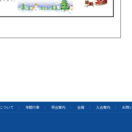
について
年間行事
例会案内
会報
入会案内
お問