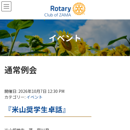
コ
ナ
ン
ビ
テ
ゲ
ン
ー
ツ
シ
へ
ョ
イベント
ス
ン
キ
に
ッ
移
プ
動
通常例会
開催日: 2026年10月7日 12:30 PM
カテゴリー:
イベント
『米山奨学生卓話』
米山留学生 藩 容川君